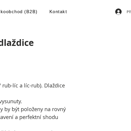
Př
lkoobchod (B2B)
Kontakt
dlaždice
ub-líc a líc-rub). Dlaždice
 vysunuty.
y by být položeny na rovný
avení a perfektní shodu