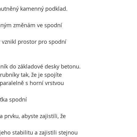
 zhutněný kamenný podklad.
ovaným změnám ve spodní
 vznikl prostor pro spodní
ník do základové desky betonu.
bníky tak, že je spojíte
aralelně s horní vrstvou
šťka spodní
rvku, abyste zajistili, že
ho stabilitu a zajistili stejnou