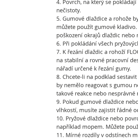
4. Povrch, na který se pokláda
nečistoty.
5. Gumové dlaždice a rohože by
můžete použít gumové kladivo. 
poškození okrajů dlaždic nebo 
6. Při pokládání všech pryžovýc
7. K řezání dlaždic a rohoží FL
na stabilní a rovné pracovní de
nářadí určené k řezání gumy.
8. Chcete-li na podklad sestav
by nemělo reagovat s gumou ne
takové reakce nebo nesprávné
9. Pokud gumové dlaždice neb
vlhkostí, musíte zajistit řádn
10. Pryžové dlaždice nebo pov
například mopem. Můžete použít 
11. Mírné rozdíly v odstínech 