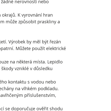
t žádné nerovnosti nebo
 okrajů. K vyrovnání hran
em může způsobit praskliny a
etí. Výrobek by měl být řezán
opatrní. Můžete použít elektrické
ouze na některá místa. Lepidlo
škody vzniklé v důsledku
ého kontaktu s vodou nebo
onechány na vlhkém podkladu.
navlhčeným příslušenstvím,
ací se doporučuje ověřit shodu