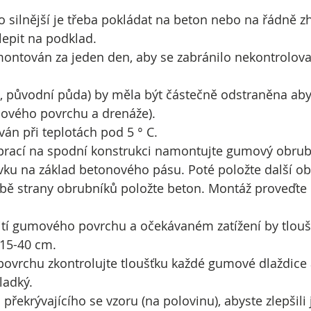
bo silnější je třeba pokládat na beton nebo na řádně
epit na podklad.
smontován za jeden den, aby se zabránilo nekontrol
a, původní půda) by měla být částečně odstraněna aby
mového povrchu a drenáže).
án při teplotách pod 5 ° C.
prací na spodní konstrukci namontujte gumový obrub
ku na základ betonového pásu. Poté položte další obru
ě strany obrubníků položte beton. Montáž proveďte p
užití gumového povrchu a očekávaném zatížení by tlou
 15-40 cm.
rchu zkontrolujte tloušťku každé gumové dlaždice a p
ladký.
řekrývajícího se vzoru (na polovinu), abyste zlepšili je