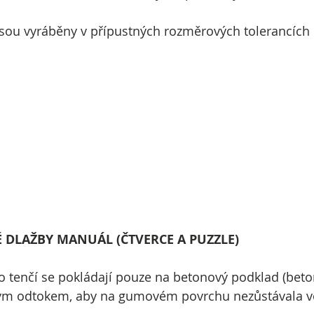
sou vyráběny v přípustných rozměrových tolerancích 
LAŽBY MANUÁL (ČTVERCE A PUZZLE)
o tenčí se pokládají pouze na betonový podklad (beton,
ým odtokem, aby na gumovém povrchu nezůstávala vod