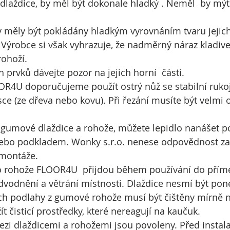
jí dlaždice, by měl být dokonale hladký . Neměl by mý
 měly být pokládány hladkým vyrovnáním tvaru jejich
Výrobce si však vyhrazuje, že nadměrný náraz kladiv
rohoží.
h prvků dávejte pozor na jejich horní části.
OOR4U doporučujeme použít ostrý nůž se stabilní rukoj
sce (ze dřeva nebo kovu). Při řezání musíte být velmi 
it gumové dlaždice a rohože, můžete lepidlo nanášet p
bo podkladem. Wonky s.r.o. nenese odpovědnost za 
 montáže.
o rohože FLOOR4U přijdou během používání do přím
é odvodnění a větrání místnosti. Dlaždice nesmí být p
rch podlahy z gumové rohože musí být čištěny mírně 
čisticí prostředky, které nereagují na kaučuk.
mezi dlaždicemi a rohožemi jsou povoleny. Před instal