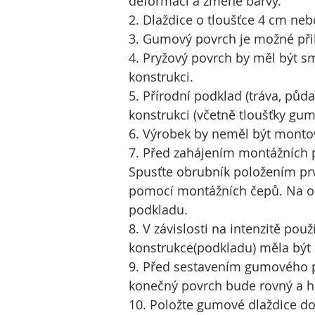
deformaci a změně barvy.
2. Dlaždice o tloušťce 4 cm ne
3. Gumový povrch je možné přil
4. Pryžový povrch by měl být 
konstrukci.
5. Přírodní podklad (tráva, půd
konstrukci (včetně tloušťky gu
6. Výrobek by neměl být montov
7. Před zahájením montážních 
Spusťte obrubník položením prv
pomocí montážních čepů. Na ob
podkladu.
8. V závislosti na intenzitě po
konstrukce(podkladu) měla být
9. Před sestavením gumového pov
konečný povrch bude rovný a h
10. Položte gumové dlaždice do p