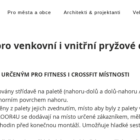
Pro města a obce
Architekti & projektanti
Ve
o venkovní i vnitřní pryžové 
URČENÝM PRO FITNESS I CROSSFIT MÍSTNOSTI
vány střídavě na paletě (nahoru-dolů a dolů-nahoru / r
 horním povrchem nahoru.
ěny z palety jejich zvednutím, místo aby byly z palety
LOOR4U se dodávají na místo určené zákazníkem, měl
4 hodin před konečnou montáží. Umožňuje hladké sest