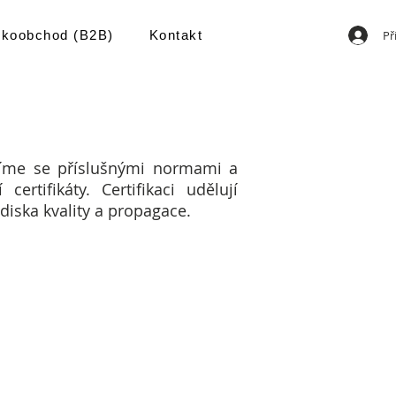
Př
lkoobchod (B2B)
Kontakt
ídíme se příslušnými normami a
rtifikáty. Certifikaci udělují
ediska kvality a propagace.