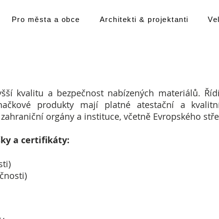
Pro města a obce
Architekti & projektanti
Ve
šší kvalitu a bezpečnost nabízených materiálů. Ř
čkové produkty mají platné atestační a kvalitní ce
o zahraniční orgány a instituce, včetně Evropského stř
y a certifikáty:
ti)
čnosti)