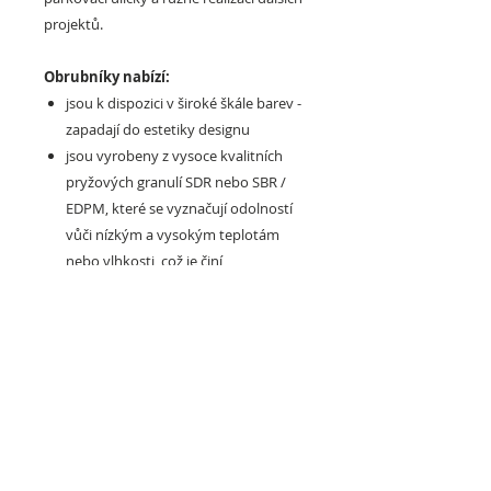
projektů.
Obrubníky nabízí:
jsou k dispozici v široké škále barev -
zapadají do estetiky designu
jsou vyrobeny z vysoce kvalitních
pryžových granulí SDR nebo SBR /
EDPM, které se vyznačují odolností
vůči nízkým a vysokým teplotám
nebo vlhkosti, což je činí
spolehlivými venku
jsou flexibilní a měkké, což zvyšuje
bezpečnost kontaktu s nimi
certifikáty PZH a HIC a
mají odpovídající třídu hořlavosti,
lze snadno sestavit a rozebrat
vhodné i pro domáví kutily