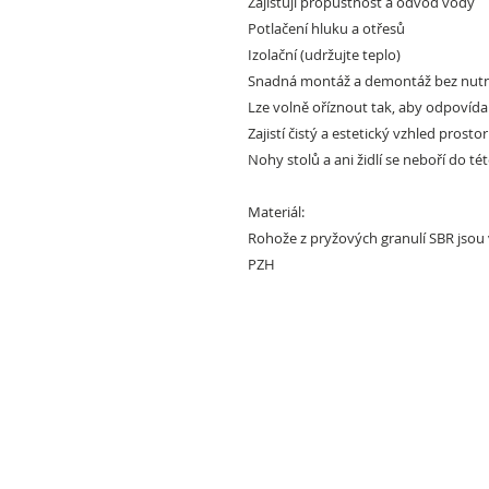
Zajišťují propustnost a odvod vody
Potlačení hluku a otřesů
Izolační (udržujte teplo)
Snadná montáž a demontáž bez nutn
Lze volně oříznout tak, aby odpovída
Zajistí čistý a estetický vzhled prosto
Nohy stolů a ani židlí se neboří do tét
Materiál:
Rohože z pryžových granulí SBR jsou v
PZH