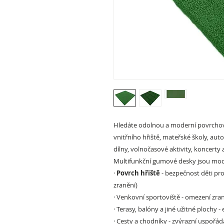
Hledáte odolnou a moderní povrchov
vnitřního hřiště, mateřské školy, aut
dílny, volnočasové aktivity, koncerty a
Multifunkční gumové desky jsou mode
·
Povrch hřiště
- bezpečnost děti pro
zranění)
·
Venkovní sportoviště
- omezení zran
·
Terasy, balóny a jiné užitné plochy
- 
·
Cesty a chodníky
- zvýrazní uspořád