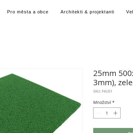
Pro města a obce
Architekti & projektanti
Ve
25mm 500x
3mm), zel
SKU: F4U01
Množství
*