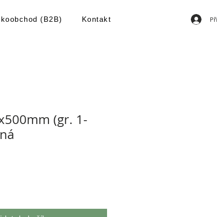
Př
lkoobchod (B2B)
Kontakt
500mm (gr. 1-
ená