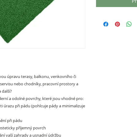
Př
ou úpravu terasy, balkonu, venkovního či
oservisu nebo chodníky, pracovní prostory a
 další?
rní a odolné povrchy, které jsou vhodné pro:
ti úrazu při pádu (pohlcuje pády a minimalizuje
ění při pádu
esteticky příjemný povrch
ání vaší zahrady a usnadní údržbu