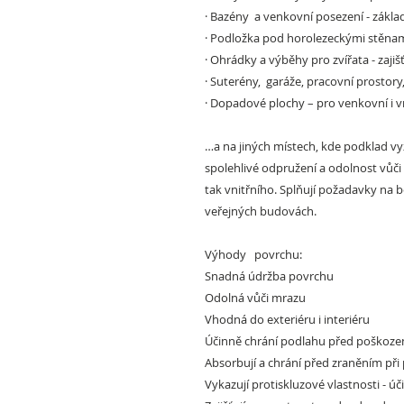
·
Bazény a venkovní posezení -
základ
·
Podložka pod horolezeckými stěna
·
Ohrádky a výběhy pro zvířata
- zajiš
·
Suterény, garáže, pracovní prostory,
·
Dopadové plochy –
pro venkovní i v
…a na jiných místech, kde podklad vy
spolehlivé odpružení a odolnost vů
tak vnitřního. Splňují požadavky na
veřejných budovách.
Výhody povrchu:
Snadná údržba povrchu
Odolná vůči mrazu
Vhodná do exteriéru i interiéru
Účinně chrání podlahu před poškozen
Absorbují
a chrání před zraněním při
Vykazují protiskluzové vlastnosti - 