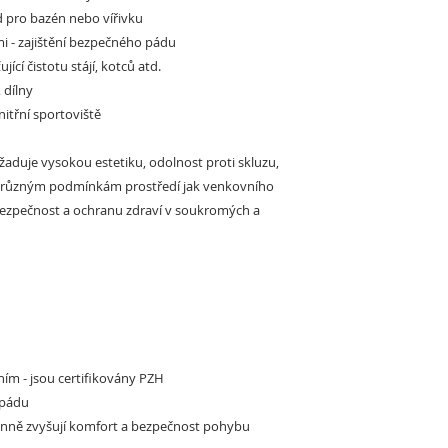
 pro bazén nebo vířivku
mi
- zajištění bezpečného pádu
ťující čistotu stájí, kotců atd.
 dílny
nitřní sportoviště
žaduje vysokou estetiku, odolnost proti skluzu,
či různým podmínkám prostředí jak venkovního
 bezpečnost a ochranu zdraví v soukromých a
ím - jsou certifikovány PZH
 pádu
účinně zvyšují komfort a bezpečnost pohybu