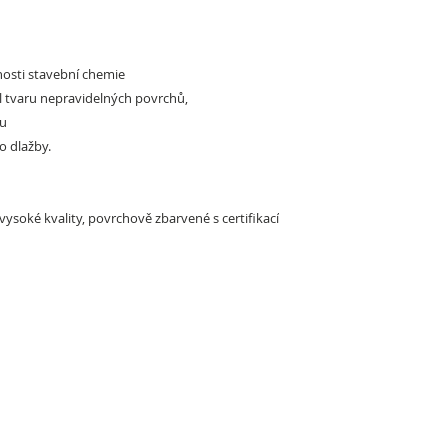
osti stavební chemie
l tvaru nepravidelných povrchů,
ru
o dlažby.
ysoké kvality, povrchově zbarvené s certifikací