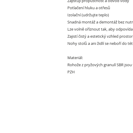
Zajišťují propustnost a odvod vody
Potlačení hluku a otřesů
Izolační (udržujte teplo)
Snadná montáž a demontáž bez nutn
Lze volně oříznout tak, aby odpovída
Zajistí čistý a estetický vzhled prosto
Nohy stolů a ani židlí se neboří do tét
Materiál:
Rohože z pryžových granulí SBR jsou v
PZH