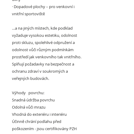
·
Dopadové plochy –
pro venkovní i
vnitřní sportoviště
…a na jiných místech, kde podklad
vyžaduje vysokou estetiku, odolnost
proti skluzu, spolehlivé odpružení a
odolnost vůči různým podmínkám
prostředí jak venkovního tak vnitřního.
Splňují požadavky na bezpečnost a
ochranu zdraví v soukromých a
veřejných budovách.
Výhody povrchu:
Snadná údržba povrchu
Odolná vůči mrazu
Vhodná do exteriéru i interiéru
Účinně chrání podlahu před
poškozením - jsou certifikovány PZH