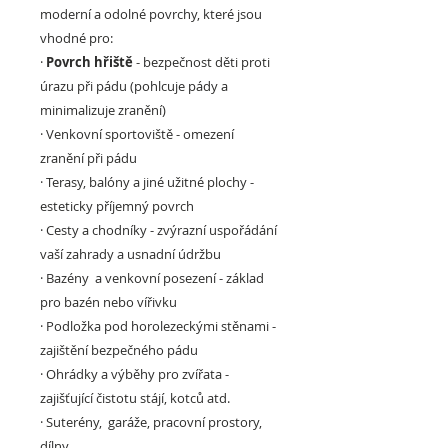
moderní a odolné povrchy, které jsou
vhodné pro:
·
Povrch hřiště
- bezpečnost děti proti
úrazu při pádu (pohlcuje pády a
minimalizuje zranění)
·
Venkovní sportoviště
- omezení
zranění při pádu
·
Terasy, balóny a jiné užitné plochy
-
esteticky příjemný povrch
·
Cesty a chodníky
- zvýrazní uspořádání
vaší zahrady a usnadní údržbu
·
Bazény a venkovní posezení -
základ
pro bazén nebo vířivku
·
Podložka pod horolezeckými stěnami
-
zajištění bezpečného pádu
·
Ohrádky a výběhy pro zvířata
-
zajišťující čistotu stájí, kotců atd.
·
Suterény, garáže, pracovní prostory,
dílny