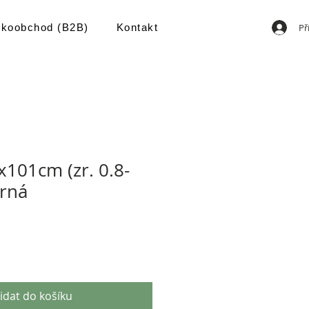
Př
lkoobchod (B2B)
Kontakt
101cm (zr. 0.8-
rná
idat do košíku