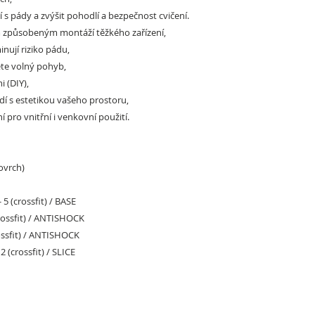
í s pády a zvýšit pohodlí a bezpečnost cvičení.
 způsobeným montáží těžkého zařízení,
inují riziko pádu,
těte volný pohyb,
i (DIY),
ladí s estetikou vašeho prostoru,
 pro vnitřní i venkovní použití.
ovrch)
- 5 (crossfit) / BASE
crossfit) / ANTISHOCK
rossfit) / ANTISHOCK
 2 (crossfit) / SLICE