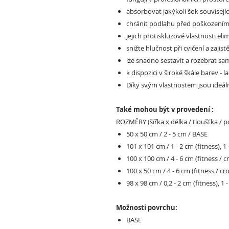
absorbovat jakýkoli šok souvisejíc
chránit podlahu před poškozením
jejich protiskluzové vlastnosti elim
snižte hlučnost při cvičení a zajis
lze snadno sestavit a rozebrat sam
k dispozici v široké škále barev - 
Díky svým vlastnostem jsou ideální
Také mohou být v provedení :
ROZMĚRY (šířka x délka / tloušťka / p
50 x 50 cm / 2 - 5 cm / BASE
101 x 101 cm / 1 - 2 cm (fitness), 1 
100 x 100 cm / 4 - 6 cm (fitness / 
100 x 50 cm / 4 - 6 cm (fitness / c
98 x 98 cm / 0,2 - 2 cm (fitness), 1 -
Možnosti povrchu:
BASE