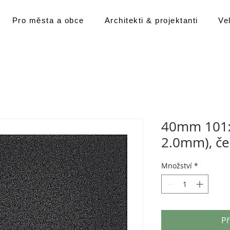
Pro města a obce
Architekti & projektanti
Ve
40mm 101x
2.0mm), če
Množství
*
Př