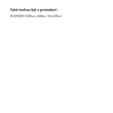
Také mohou být v provedení :
ROZMĚRY (šířka x délka / tloušťka /
povrch)
50 x 50 cm / 2 - 5 cm / BASE
101 x 101 cm / 1 - 2 cm (fitness), 1 - 5
(crossfit) / BASE
100 x 100 cm / 4 - 6 cm (fitness /
crossfit) / ANTISHOCK
100 x 50 cm / 4 - 6 cm (fitness /
crossfit) / ANTISHOCK
98 x 98 cm / 0,2 - 2 cm (fitness), 1 - 2
(crossfit) / SLICE
Možnosti povrchu:
BASE
SLICE
ANTISHOCK