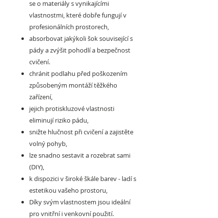
se o materiály s vynikajícími
vlastnostmi, které dobře fungují v
profesionálních prostorech,
absorbovat jakýkoli šok související s
pády a zvýšit pohodlí a bezpečnost
cvičení.
chránit podlahu před poškozením
způsobeným montáží těžkého
zařízení,
jejich protiskluzové vlastnosti
eliminují riziko pádu,
snižte hlučnost při cvičení a zajistěte
volný pohyb,
lze snadno sestavit a rozebrat sami
(DIY),
k dispozici v široké škále barev - ladí s
estetikou vašeho prostoru,
Díky svým vlastnostem jsou ideální
pro vnitřní i venkovní použití.