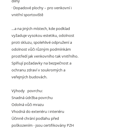
dílny
·
Dopadové plochy –
pro venkovní i
vnitřní sportoviště
…a na jiných místech, kde podklad
vyžaduje vysokou estetiku, odolnost
proti skluzu, spolehlivé odpružení a
odolnost vůči různým podmínkám
prostředí jak venkovního tak vnitřního.
Splňují požadavky na bezpečnost a
ochranu zdraví v soukromých a
veřejných budovách.
Výhody povrchu:
Snadná údržba povrchu
Odolná vůči mrazu
Vhodná do exteriéru i interiéru
Účinně chrání podlahu před
poškozením - jsou certifikovány PZH