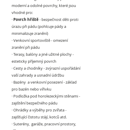
moderní a odolné povrchy, které jsou
vhodné pro:
·
Povrch hřiště
- bezpečnost děti proti
úrazu při pádu (pohlcuje pády a
minimalizuje zranění)
·
Venkovní sportoviště
- omezení
zranění při pádu
·
Terasy, balóny a jiné užitné plochy
-
esteticky příjemný povrch
·
Cesty a chodníky
- zvýrazní uspořádání
vaší zahrady a usnadní údržbu
·
Bazény a venkovní posezení -
základ
pro bazén nebo vířivku
·
Podložka pod horolezeckými stěnami
-
zajištění bezpečného pádu
·
Ohrádky a výběhy pro zvířata
-
zajišťující čistotu stájí, kotců atd.
·
Suterény, garáže, pracovní prostory,