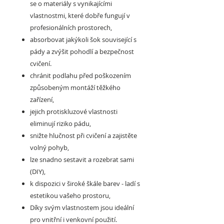
se o materiály s vynikajícími
vlastnostmi, které dobře fungují v
profesionálních prostorech,
absorbovat jakýkoli šok související s
pády a zvýšit pohodlí a bezpečnost
cvičení.
chránit podlahu před poškozením
způsobeným montáží těžkého
zařízení,
jejich protiskluzové vlastnosti
eliminují riziko pádu,
snižte hlučnost při cvičení a zajistěte
volný pohyb,
lze snadno sestavit a rozebrat sami
(DIY),
k dispozici v široké škále barev - ladí s
estetikou vašeho prostoru,
Díky svým vlastnostem jsou ideální
pro vnitřní i venkovní použití.