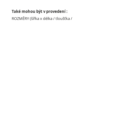
Také mohou být v provedení :
ROZMĚRY (šířka x délka / tloušťka /
povrch)
50 x 50 cm / 2 - 5 cm / BASE
101 x 101 cm / 1 - 2 cm (fitness), 1 - 5
(crossfit) / BASE
100 x 100 cm / 4 - 6 cm (fitness /
crossfit) / ANTISHOCK
100 x 50 cm / 4 - 6 cm (fitness /
crossfit) / ANTISHOCK
98 x 98 cm / 0,2 - 2 cm (fitness), 1 - 2
(crossfit) / SLICE
Možnosti povrchu:
BASE
SLICE
ANTISHOCK