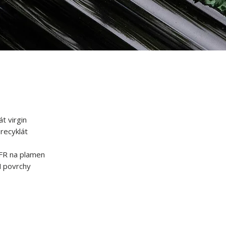
t virgin
 recyklát
FR na plamen
M povrchy