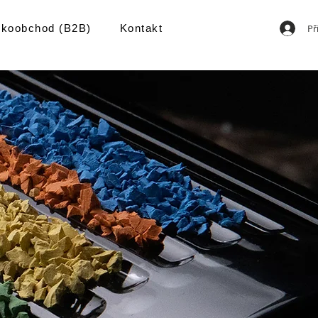
Př
lkoobchod (B2B)
Kontakt