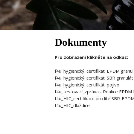
Dokumenty
Pro zobrazení klikněte na odkaz:
f4u_hygienický_certifikát_EPDM granulá
f4u_hygienický_certifikát_SBR granulát
f4u_hygienický_certifikát_pojivo
f4u_testovací_zpráva - Reakce EPDM 
f4u_HIC_certifikace pro lité SBR-EPD
f4u_HIC_dlaždice